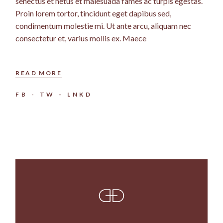
senectus et netus et malesuada fames ac turpis egestas.
Proin lorem tortor, tincidunt eget dapibus sed,
condimentum molestie mi. Ut ante arcu, aliquam nec
consectetur et, varius mollis ex. Maece
READ MORE
FB
TW
LNKD