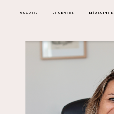
ACCUEIL
LE CENTRE
MÉDECINE 
MÉSOTHÉRAP
MICRONEEDL
MÉSOTHÉRAP
CHEVELU
INJECTION 
HYALURONI
INJECTION 
INJECTION 
INJECTION 
HYALURONI
INTRAVAGI
FILS TENSE