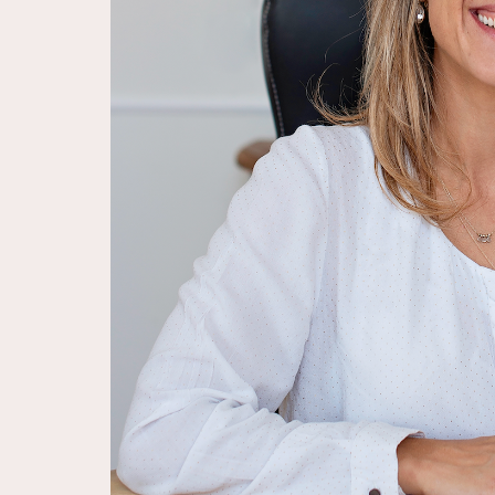
PRX-T33
PEELING (A
ACNÉ, ANTI
PLASMA EXÉ
(ACROCHOR
DE MILIUM,
XANTHELAS
ACTINIQUE 
SÉBORRHÉIQ
CRYOTHÉRAP
LAMPE LED
HYDRAFACI
MICRODERM
DERMACLEA
MASSAGE RE
PRESSOTHÉ