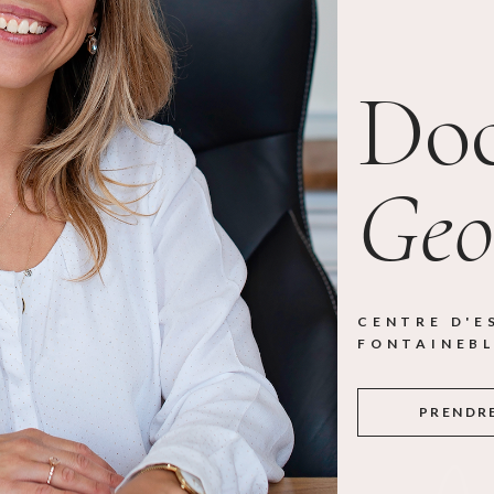
MICRONEEDLING
RADIOFRÉQUENCE
CNÉ, CICATRICES
INTRAVAGINALE
Doc
-AGE)
RADIOFRÉQUENCE
RÈSE
CORPORELLE
DONS, GRAINS
(RAFFERMISSEMENT ET
 SYRINGOMES,
CELLULITE)
Geo
MA, KÉRATOSE
ET
UE)
IE (VERRUES)
CENTRE D'E
FONTAINEB
AL
ABRASION
R
PRENDR
NATA FRANÇA +
RAPIE