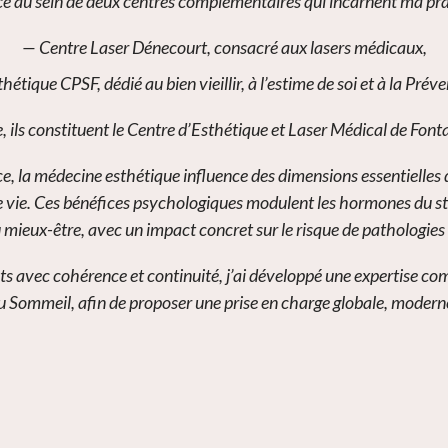
ce au sein de deux centres complémentaires qui incarnent ma pra
— Centre Laser Dénecourt, consacré aux lasers médicaux,
hétique CPSF, dédié au bien vieillir, à l’estime de soi et à la Prév
 ils constituent le Centre d’Esthétique et Laser Médical de Font
, la médecine esthétique influence des dimensions essentielles de
de vie. Ces bénéfices psychologiques modulent les hormones du stre
 mieux-être, avec un impact concret sur le risque de pathologies
 avec cohérence et continuité, j’ai développé une expertise com
 Sommeil, afin de proposer une prise en charge globale, moderne