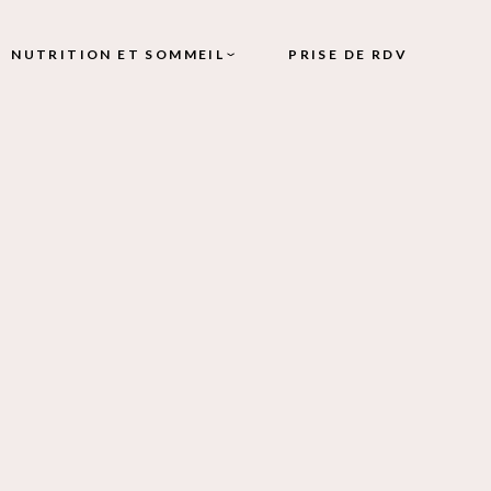
NUTRITION ET SOMMEIL
PRISE DE RDV
RÉÉQUILIBRAGE
ALIMENTAIRE
E,
INSOMNIE
SYNDROME D’APNÉE DU
SOMMEIL
)
URE
ULES)