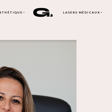
ESTHÉTIQUE
LASERS MÉDICAUX
IE –
LASER ÉPILATOIRE
ING DU VISAGE
LASER VASCULAIRE
IE DU CUIR
(VARICOSITÉ, ÉRYTHROS
ROSACÉE, ANGIOME)
D’ACIDE
LASER PIGMENTAIRE
QUE
(LENTIGO SOLAIRE,
PHOTORAJEUNISSEMENT
DE RADIESSE
LASER DE RESURFACING
DE SKINBOOSTER
(CICATRICES D’ACNÉ OU
POST CHIRURGIE, TEXT
D’ACIDE
OU PLISSÉ DE PEAU, RID
QUE
NALE
MORPHEUS 8
RADIOFRÉQUENCE –
URS