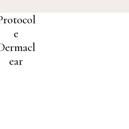
Protocol
e
Dermacl
ear