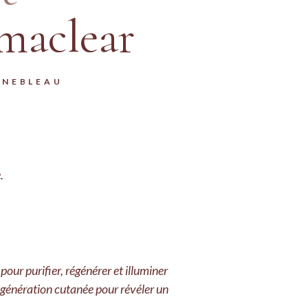
maclear
INEBLEAU
.
our purifier, régénérer et illuminer
 régénération cutanée pour révéler un