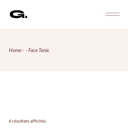
Skip
to
the
content
Home
Face Tonic
6 résultats affichés