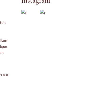
Instagram
tor,
ullam
tique
tum
LNKD