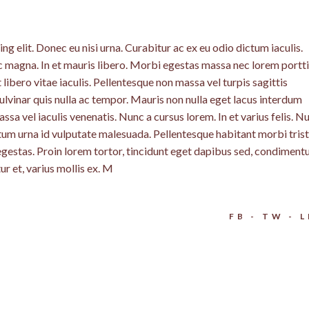
DO + LED
g elit. Donec eu nisi urna. Curabitur ac ex eu odio dictum iaculis.
c magna. In et mauris libero. Morbi egestas massa nec lorem portti
libero vitae iaculis. Pellentesque non massa vel turpis sagittis
lvinar quis nulla ac tempor. Mauris non nulla eget lacus interdum
a vel iaculis venenatis. Nunc a cursus lorem. In et varius felis. N
ntum urna id vulputate malesuada. Pellentesque habitant morbi tris
egestas. Proin lorem tortor, tincidunt eget dapibus sed, condimen
r et, varius mollis ex. M
FB
TW