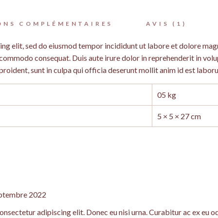
LED
ONS COMPLÉMENTAIRES
AVIS (1)
ing elit, sed do eiusmod tempor incididunt ut labore et dolore mag
a commodo consequat. Duis aute irure dolor in reprehenderit in volup
roident, sunt in culpa qui officia deserunt mollit anim id est labor
05 kg
5 × 5 × 27 cm
eptembre 2022
nsectetur adipiscing elit. Donec eu nisi urna. Curabitur ac ex eu od