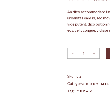
MICRONEEDLING
RÈSE
CORPORELLE
ONS, GRAINS
(RAFFERMISS
RADIOFRÉQUENCE
An dico accommodare ius,
 SYRINGOMES,
CELLULITE)
CATRICES
INTRAVAGINALE
urbanitas eam id, sed mo
A, KÉRATOSE
ET
vide putent, dico option 
RADIOFRÉQUENCE
UE)
CORPORELLE
eos, velit congue. vidisse 
RAINS
(RAFFERMISSEMENT 
IE (VERRUES)
OMES,
CELLULITE)
ATOSE
Body Lotion quantity
AL
-
+
ABRASION
RRUES)
R
NATA FRANÇA +
Sku:
02
APIE
Category:
BODY MI
ON
BIDO + LED
Tag:
CREAM
RANÇA +