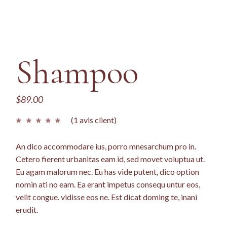
Shampoo
$
89.00
(
1
avis client)
An dico accommodare ius, porro mnesarchum pro in.
Cetero fierent urbanitas eam id, sed movet voluptua ut.
Eu agam malorum nec. Eu has vide putent, dico option
nomin ati no eam. Ea erant impetus consequ untur eos,
velit congue. vidisse eos ne. Est dicat doming te, inani
erudit.