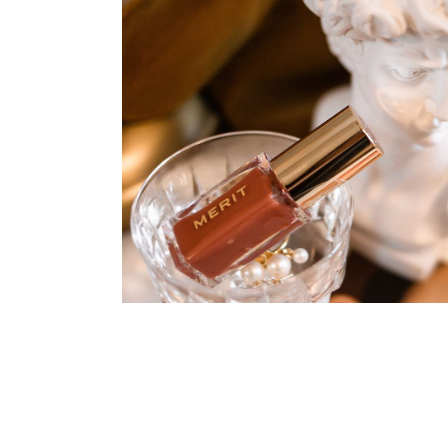
MASSAGE KOBI
Orange Blue
COSMETICS
Jade Roller
COSMETICS
Face Massage
COSMETICS