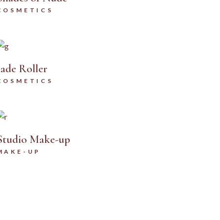
COSMETICS
EMENT ET
Jade Roller
ET
COSMETICS
Studio Make-up
MAKE-UP