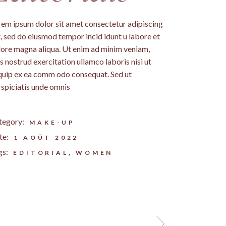
EMENT ET
rem ipsum dolor sit amet consectetur adipiscing
t, sed do eiusmod tempor incid idunt u labore et
lore magna aliqua. Ut enim ad minim veniam,
s nostrud exercitation ullamco laboris nisi ut
ET
iquip ex ea comm odo consequat. Sed ut
rspiciatis unde omnis
tegory:
MAKE-UP
te:
1 AOÛT 2022
gs:
EDITORIAL
WOMEN