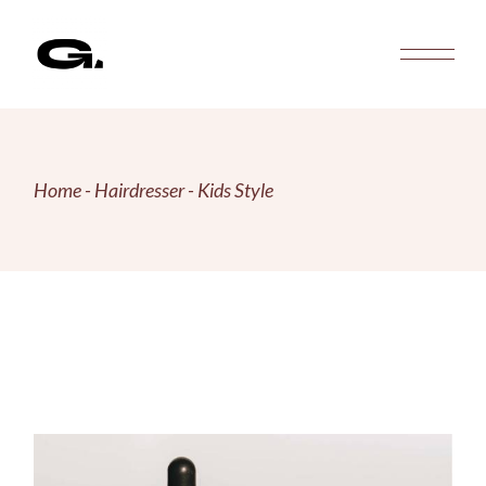
Skip
to
the
content
Home
Hairdresser
Kids Style